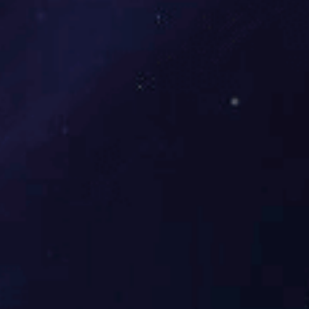
戏平台-爱游戏（中国）一站
ABOUT US
爱游戏平台-爱游戏（中
爱游戏平台-爱游戏（中国）一站式服
南海区狮山镇，毗邻广州白云国际机
积近20,000平方米，并配备各种
准节全自动机械手焊接生产线，具备1