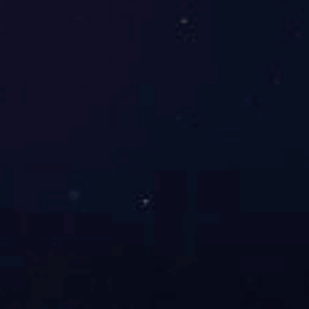
爱游戏平台-爱游戏（中国）一站式服
机，本着“专注专业”的精神，为客户
深产品结构设计专家、专业技术工程
务人员，能够准确、快捷的了解客户
爱游戏平台-爱游戏（中国）一站式服
司产品“XMT”品牌升降机已畅销东
地区。
爱游戏平台-爱游戏（中国）一站式服
持“用户至上、专业迅捷”的服务精神
MORE+