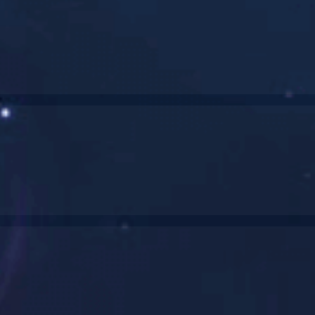
产品中心
PRODUCT DISPLAY