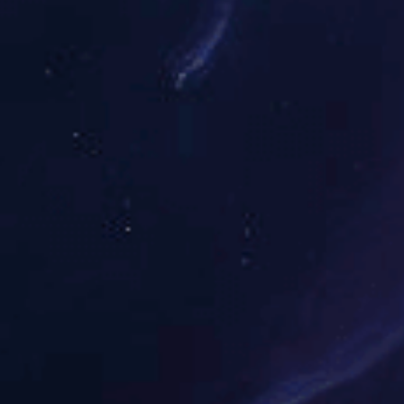
变频高速升降机（0～72m/s）
变频