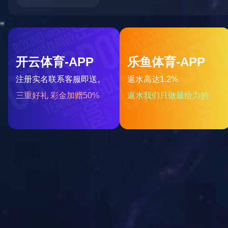
变频低速二传动升降机（0～
变
46m/s）