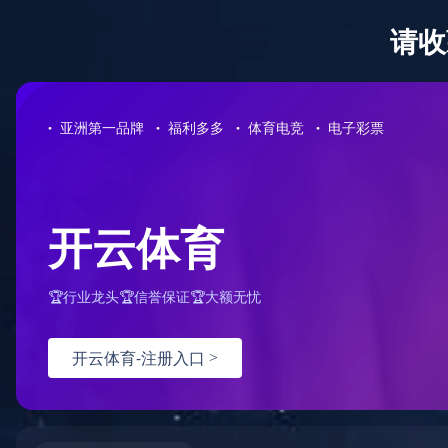
爱游戏平台
欢迎来到爱游戏平台-爱游戏（中国）一站式服务平台 ！
爱游戏平台
务平台
XUANYU MACHINER
爱游戏平台-爱游戏
产品中心
成功
（中国）一站式服务
平台