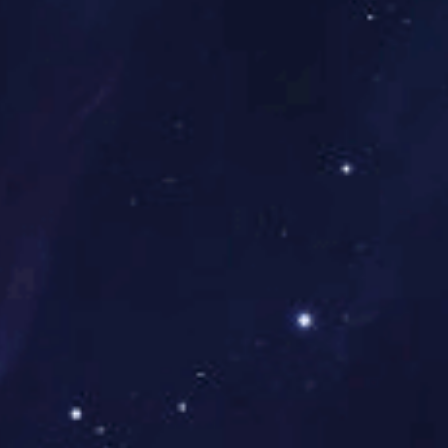
高速升降机（0～96m/s）
超大吊笼升降机