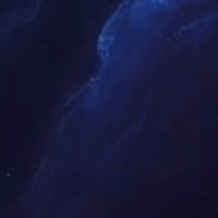
深圳星河雅宝项目
广州花