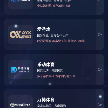
变频低速二传动升降机（0～
变频低速三传
46m/s）
36m