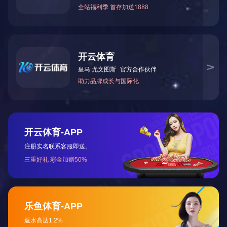
变频高速升降机（0～72m/s）
变频高速升降机（
更多