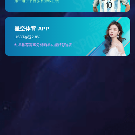
深
关于爱游戏平