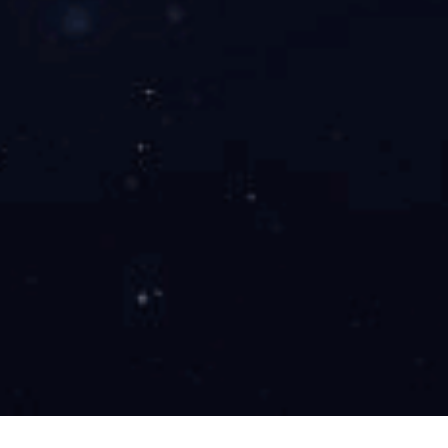
2021
2
07-02
0