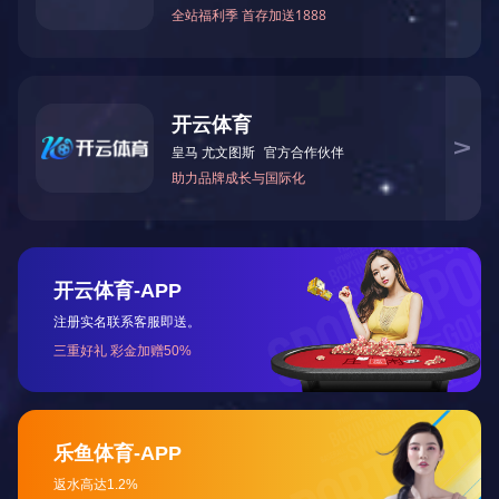
变频高速升降机（0～72m/s）
变频高速升降机（
更多