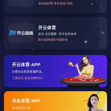
变频高速升降机（0～72m/s）
变频高速升降机（
更多