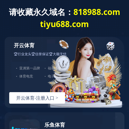
爱游戏平台
欢迎来到爱游戏平台-爱游戏（中国）一站式服务平台 ！
爱游戏平台-爱
务平台
XUANYU MACHINERY TECH
爱游戏平台-爱游戏
产品中心
成功案例
（中国）一站式服务
平台