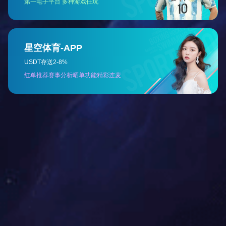
深
关于爱游戏平