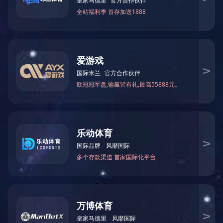
变频低速二传动升降机（0～
变频低速三传
46m/s）
36m