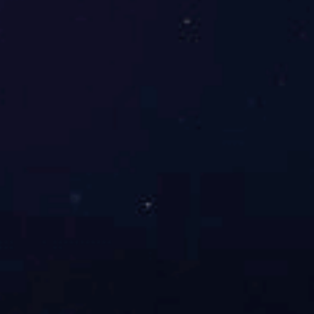
爱游戏平台-