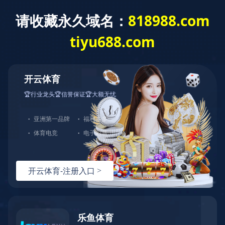
爱游戏平台
欢迎来到爱游戏平台-爱游戏（中国）一站式服务平台 ！
爱游戏平台-爱
务平台
XUANYU MACHINERY TECH
爱游戏平台-爱游戏
产品中心
成功案例
（中国）一站式服务
平台