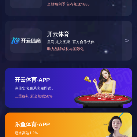
变频高速升降机（0～72m/s）
变频高速升降机（
更多